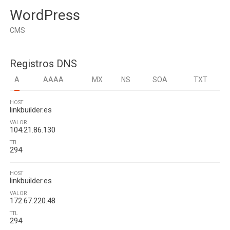
WordPress
CMS
Registros DNS
A
AAAA
MX
NS
SOA
TXT
HOST
linkbuilder.es
VALOR
104.21.86.130
TTL
294
HOST
linkbuilder.es
VALOR
172.67.220.48
TTL
294