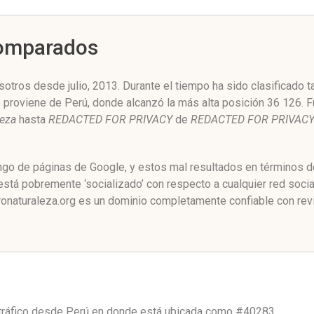
Comparados
otros desde julio, 2013. Durante el tiempo ha sido clasificado 
o proviene de Perú, donde alcanzó la más alta posición 36 126. 
leza
hasta
REDACTED FOR PRIVACY
de
REDACTED FOR PRIVAC
ngo de páginas de Google, y estos mal resultados en términos de
stá pobremente ‘socializado’ con respecto a cualquier red soc
onaturaleza.org es un dominio completamente confiable con revi
tráfico desde
Perú
en donde está ubicada como
#40283.