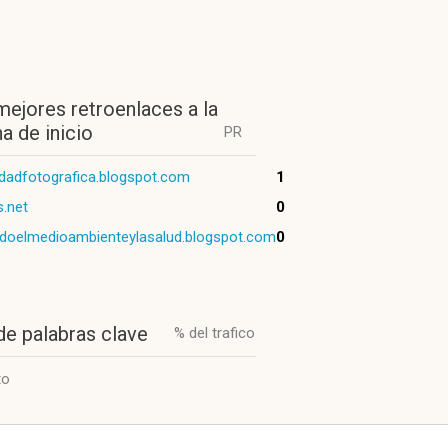
mejores retroenlaces a la
a de inicio
PR
idadfotografica.blogspot.com
1
.net
0
doelmedioambienteylasalud.blogspot.com
0
de palabras clave
% del trafico
to