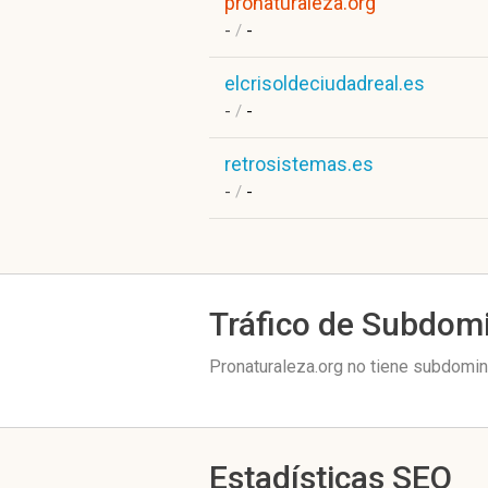
pronaturaleza.org
-
/
-
elcrisoldeciudadreal.es
-
/
-
retrosistemas.es
-
/
-
Tráfico de Subdom
Pronaturaleza.org no tiene subdomini
Estadísticas SEO