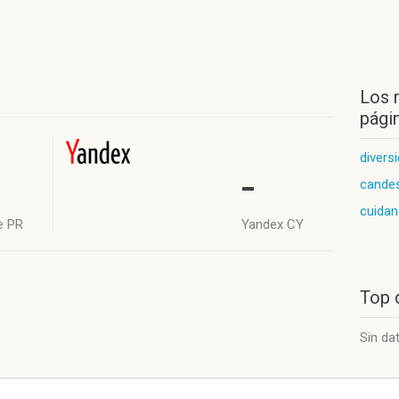
.
Los 
págin
divers
-
candes
cuidan
e PR
Yandex CY
Top 
Sin da