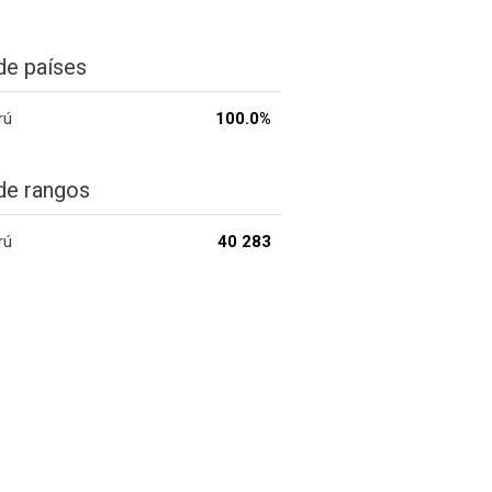
de países
rú
100.0%
de rangos
rú
40 283