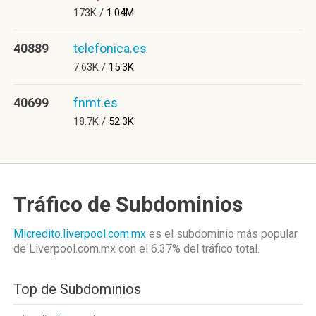
173K /
1.04M
40889
telefonica.es
7.63K /
15.3K
40699
fnmt.es
18.7K /
52.3K
Tráfico de Subdominios
Micredito.liverpool.com.mx
es el subdominio más popular
de Liverpool.com.mx
con el 6.37%
del tráfico total.
Top de Subdominios