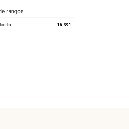
de rangos
landia
16 391