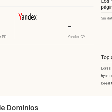
Los 
págin
Sin da
-
e PR
Yandex CY
Top 
Loreal
hyalur
loreal 
de Dominios