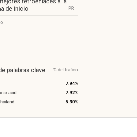
mejores retroenlaces a la
a de inicio
PR
to
de palabras clave
% del trafico
7.94%
onic acid
7.92%
thailand
5.30%