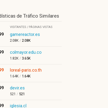
ísticas de Tráfico Similares
VISITANTES / PÁGINAS VISTAS
99
gamereactor.es
2.08K
/
2.08K
99
colmayor.edu.co
1.82K
/
3.65K
99
loreal-paris.co.th
1.64K
/
1.64K
99
devir.es
521
/
521
99
iglesia.cl