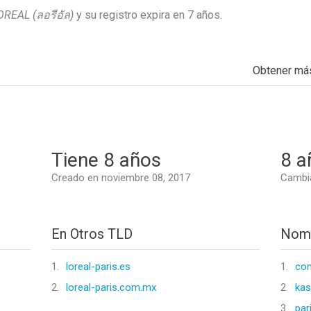
OREAL (ลอรีอัล)
y su registro expira en
7 años
.
Obtener má
Tiene 8 años
8 a
Creado en noviembre 08, 2017
Cambia
En Otros TLD
Nomb
1.
loreal-paris.es
1.
con
2.
loreal-paris.com.mx
2.
kas
3.
pari