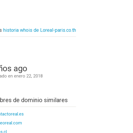
s
historia whois de Loreal-paris.co.th
ños ago
do en enero 22, 2018
res de dominio similares
tactoreal.es
eoreal.com
s.cl