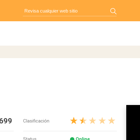
h
 699
Clasificación
Status
Online