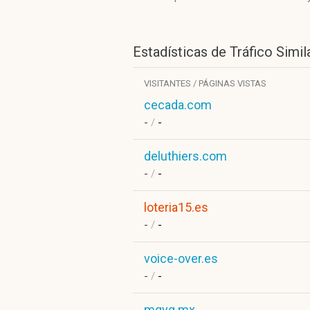
Estadísticas de Tráfico Simil
VISITANTES / PÁGINAS VISTAS
cecada.com
-
/
-
deluthiers.com
-
/
-
loteria15.es
-
/
-
voice-over.es
-
/
-
mgyg.mx