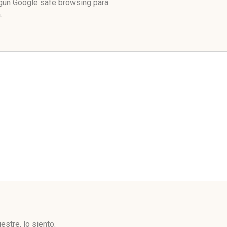
egún Google safe browsing para
.
stre, lo siento.