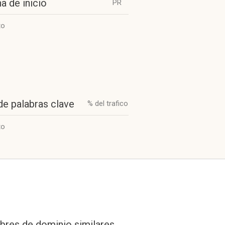
a de inicio
PR
to
de palabras clave
% del trafico
to
res de dominio similares