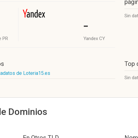
págin
Sin da
-
e PR
Yandex CY
os
Top 
tadatos de Loteria15.es
Sin da
de Dominios
En Otros TLD
Nomb