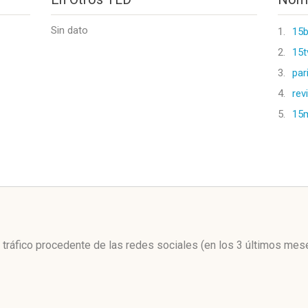
Sin dato
1.
15
2.
15t
3.
par
4.
rev
5.
15m
l
l tráfico procedente de las redes sociales
(en los 3 últimos mes