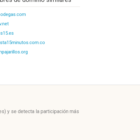
bodegas.com
v.net
is15.es
ista15minutos.com.co
pajarillos.org
es)
y se detecta la participación más