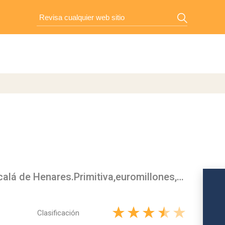
Loteria 15 La Niña Bonita Alcalá de Henares.Primitiva,euromillones,1x2,quiniela,gordo,peña,inversión...
Clasificación