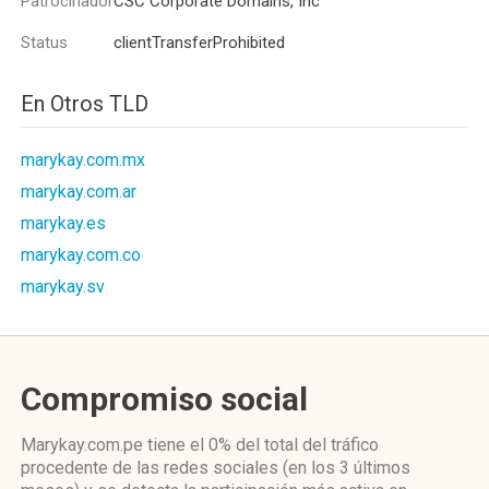
Patrocinador
CSC Corporate Domains, Inc
Status
clientTransferProhibited
En Otros TLD
marykay.com.mx
marykay.com.ar
marykay.es
marykay.com.co
marykay.sv
Compromiso social
Marykay.com.pe
tiene el 0%
del total del tráfico
procedente de las redes sociales
(en los 3 últimos