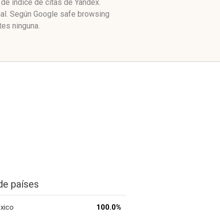
de índice de citas de Yandex.
ial. Según Google safe browsing
tes ninguna.
de países
xico
100.0%