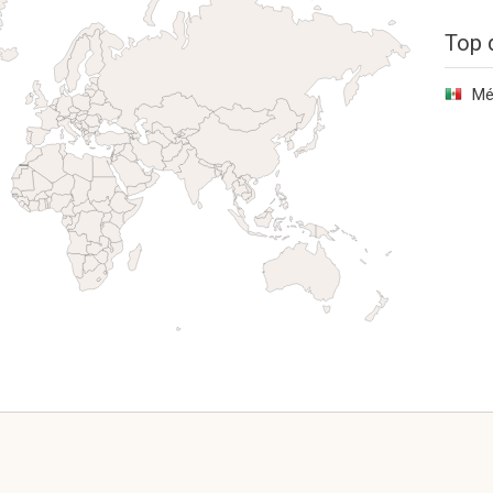
Top 
Mé