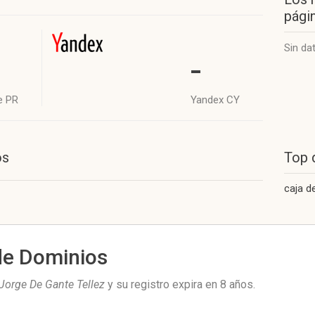
págin
Sin da
-
e PR
Yandex CY
os
Top 
caja d
de Dominios
Jorge De Gante Tellez
y su registro expira en
8 años
.