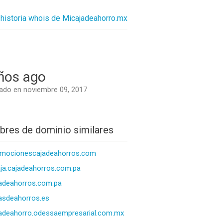
historia whois de Micajadeahorro.mx
ños ago
do en noviembre 09, 2017
res de dominio similares
omocionescajadeahorros.com
ja.cajadeahorros.com.pa
adeahorros.com.pa
asdeahorros.es
adeahorro.odessaempresarial.com.mx