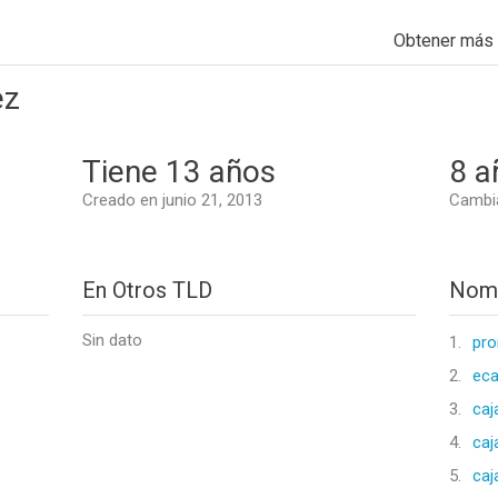
Obtener más
ez
Tiene 13 años
8 a
Creado en junio 21, 2013
Cambia
En Otros TLD
Nomb
Sin dato
1.
pr
2.
eca
3.
caj
4.
caj
5.
caj