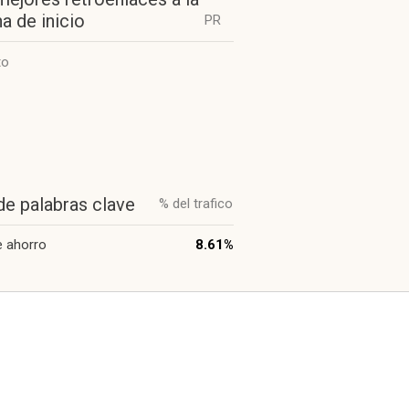
a de inicio
PR
to
de palabras clave
% del trafico
e ahorro
8.61%