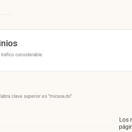
inios
tráfico considerable.
labra clave superior es "micasa.do".
Los 
págin