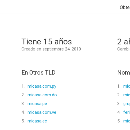
Obte
Tiene 15 años
2 a
Creado en septiembre 24, 2010
Cambia
En Otros TLD
Nomb
1.
micasa.com.py
1.
mic
2.
micasa.com.do
2.
mic
3.
micasa.pe
3.
gr
4.
micasa.com.ve
4.
fer
5.
micasa.ec
5.
mi