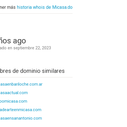
ner más
historia whois de Micasa.do
ños ago
do en septiembre 22, 2023
res de dominio similares
asaenbariloche.com.ar
asaactual.com
upomicasa.com
iadearteenmicasa.com
casaensanantonio.com