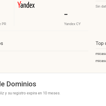
Sin da
-
e PR
Yandex CY
os
Top 
micas
micas
de Dominios
liz
y su registro expira en
10 meses
.