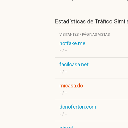
Estadísticas de Tráfico Simil
VISITANTES / PÁGINAS VISTAS
notfake.me
-
/
-
facilcasa.net
-
/
-
micasa.do
-
/
-
donoferton.com
-
/
-
gtw.cl