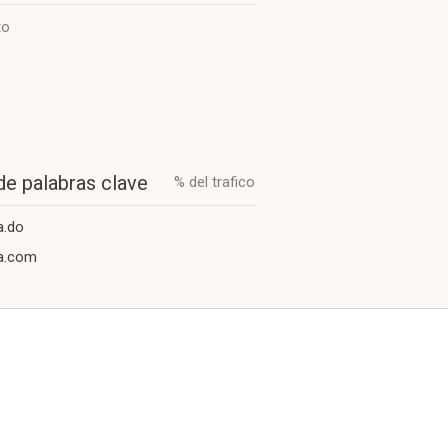
to
de palabras clave
% del trafico
a.do
a.com