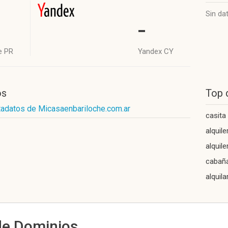
Sin da
-
e PR
Yandex CY
os
Top 
tadatos de Micasaenbariloche.com.ar
casita
alquil
alquil
cabaña
alquil
de Dominios