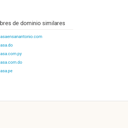
res de dominio similares
casaensanantonio.com
asa.do
asa.com.py
casa.com.do
asa.pe