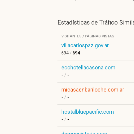
Estadísticas de Tráfico Simil
VISITANTES / PÁGINAS VISTAS
villacarlospaz.gov.ar
694
/
694
ecohotellacasona.com
-
/
-
micasaenbariloche.com.ar
-
/
-
hostalbluepacific.com
-
/
-
domusviatoris.com