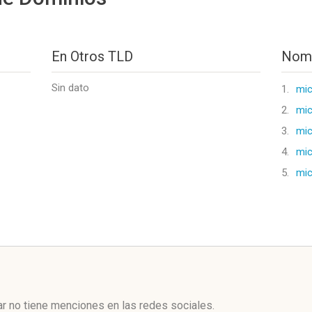
En Otros TLD
Nomb
Sin dato
1.
mi
2.
mic
3.
mic
4.
mi
5.
mic
l
r no tiene menciones en las redes sociales.