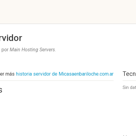
rvidor
o por
Main Hosting Servers
.
Tecn
er más
historia servidor de Micasaenbariloche.com.ar
s
Sin da