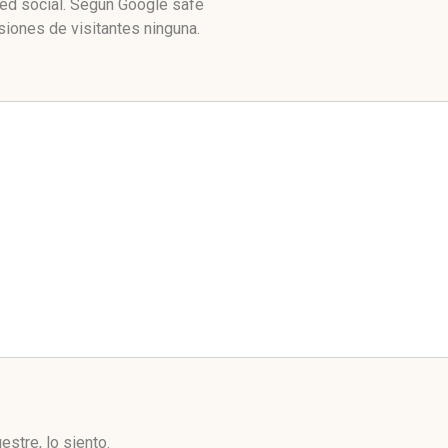
red social. Según Google safe
iones de visitantes ninguna.
stre, lo siento.