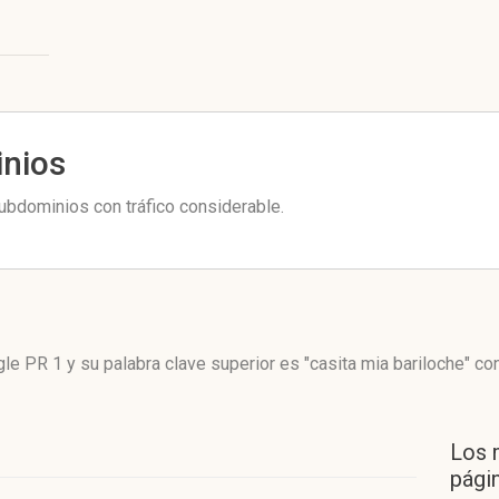
inios
ubdominios con tráfico considerable.
le PR 1
y su palabra clave superior es "casita mia bariloche"
co
Los 
págin