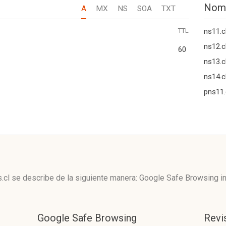
Nom
A
MX
NS
SOA
TXT
TTL
ns11.c
ns12.c
60
ns13.c
ns14.c
pns11.
s.cl se describe de la siguiente manera: Google Safe Browsing 
Google Safe Browsing
Revi