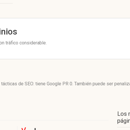
inios
on tráfico considerable.
us tácticas de SEO: tiene Google PR 0. También puede ser penali
Los 
págin