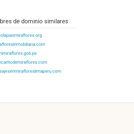
res de dominio similares
olapiasmiraflores.org
afloresinmobiliaria.com
imiraflores.gob.pe
ncantodemiraflores.com
ajesenmirafloreslimaperu.com