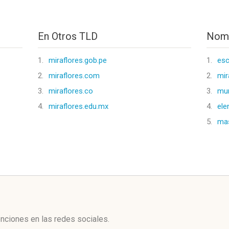
En Otros TLD
Nomb
1.
miraflores.gob.pe
1.
esc
2.
miraflores.com
2.
mir
3.
miraflores.co
3.
mun
4.
miraflores.edu.mx
4.
ele
5.
mas
l
enciones en las redes sociales.