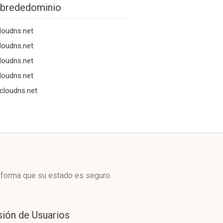
brededominio
loudns.net
loudns.net
loudns.net
loudns.net
cloudns.net
informa que su estado es seguro.
sión de Usuarios