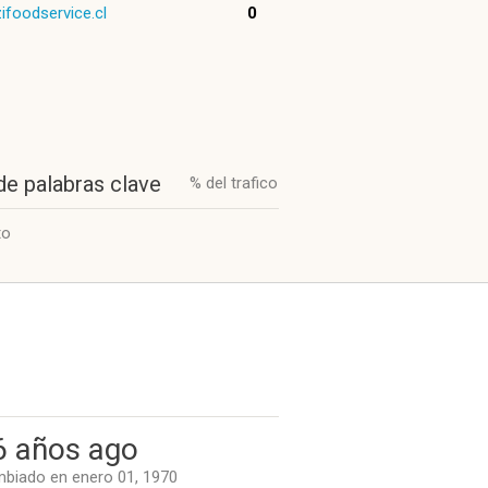
ifoodservice.cl
0
de palabras clave
% del trafico
to
6 años ago
biado en enero 01, 1970