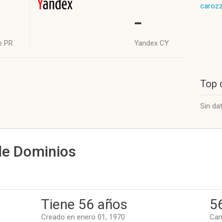
carozz
-
e PR
Yandex CY
Top 
Sin da
de Dominios
Tiene 56 años
5
Creado en enero 01, 1970
Cam