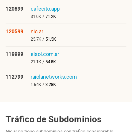
120899
cafecito.app
31.0K /
71.2K
120599
nic.ar
25.7K /
51.5K
119999
elsol.com.ar
21.1K /
54.8K
112799
raiolanetworks.com
1.64K /
3.28K
Tráfico de Subdominios
Nic.ar no tiene subdominios con tráfico considerable.