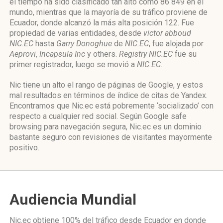
el tiempo ha sido clasificado tan alto como 86 849 en el
mundo, mientras que la mayoría de su tráfico proviene de
Ecuador, donde alcanzó la más alta posición 122. Fue
propiedad de varias entidades, desde
victor abboud
NIC.EC
hasta
Garry Donoghue
de
NIC.EC
, fue alojada por
Aeprovi
,
Incapsula Inc
y others.
Registry NIC.EC
fue su
primer registrador, luego se movió a
NIC.EC
.
Nic tiene un alto el rango de páginas de Google, y estos
mal resultados en términos de índice de citas de Yandex.
Encontramos que Nic.ec está pobremente ‘socializado’ con
respecto a cualquier red social. Según Google safe
browsing para navegación segura, Nic.ec es un dominio
bastante seguro con revisiones de visitantes mayormente
positivo.
Audiencia Mundial
Nic.ec obtiene 100% del tráfico desde
Ecuador
en donde