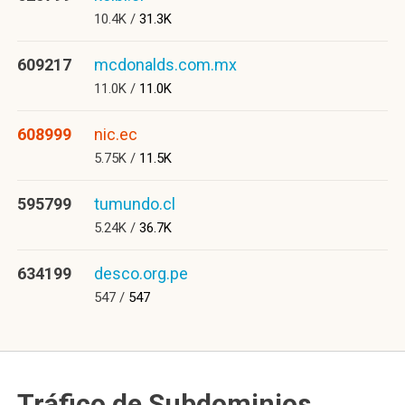
10.4K /
31.3K
609217
mcdonalds.com.mx
11.0K /
11.0K
608999
nic.ec
5.75K /
11.5K
595799
tumundo.cl
5.24K /
36.7K
634199
desco.org.pe
547 /
547
Tráfico de Subdominios