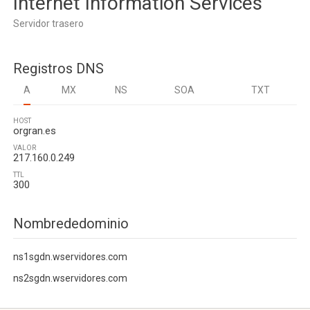
Internet Information Services
Servidor trasero
Registros DNS
A
MX
NS
SOA
TXT
HOST
orgran.es
VALOR
217.160.0.249
TTL
300
Nombrededominio
ns1sgdn.wservidores.com
ns2sgdn.wservidores.com