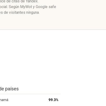
dice de citas de Yandex.
social. Según MyWot y Google safe
s de visitantes ninguna.
de países
namá
99.3%