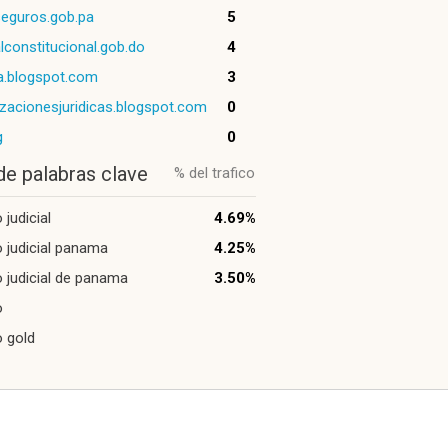
eguros.gob.pa
5
alconstitucional.gob.do
4
a.blogspot.com
3
izacionesjuridicas.blogspot.com
0
g
0
de palabras clave
% del trafico
 judicial
4.69%
 judicial panama
4.25%
 judicial de panama
3.50%
o
 gold