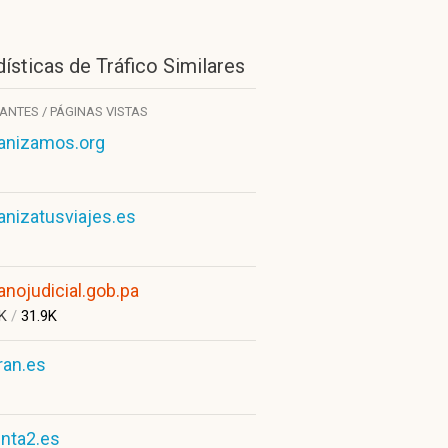
ísticas de Tráfico Similares
TANTES / PÁGINAS VISTAS
anizamos.org
anizatusviajes.es
anojudicial.gob.pa
9K
/
31.9K
ran.es
enta2.es