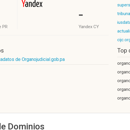
supers
-
tribun
iusdat
e PR
Yandex CY
actual
cijc.or
os
Top 
adatos de Organojudicial.gob.pa
organo
organo
organo
organ
organo
de Dominios