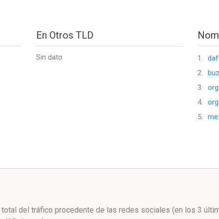
En Otros TLD
Nomb
Sin dato
1.
daf
2.
buz
3.
org
4.
org
5.
me
l
 total del tráfico procedente de las redes sociales
(en los 3 últ