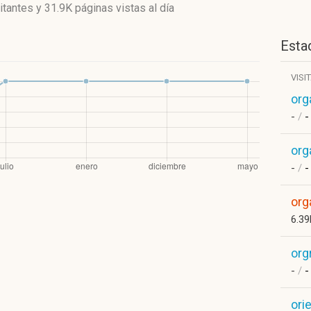
itantes
y
31.9K páginas vistas
al día
Estad
VISI
org
-
/
-
org
-
/
-
org
6.3
org
-
/
-
ori