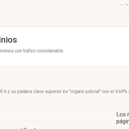
-
/
-
inios
minios con tráfico considerable.
R 6
y su palabra clave superior es "organo judicial"
con el 4.69%
Los 
págin