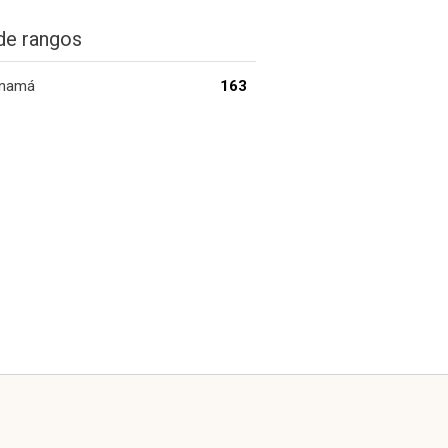
de rangos
namá
163