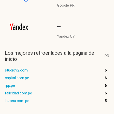
Google PR
-
Yandex CY
Los mejores retroenlaces a la página de
PR
inicio
studio92.com
6
capital.com.pe
6
rpp.pe
6
felicidad.com.pe
6
lazona.com.pe
5