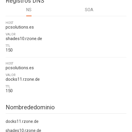
Registros DNS
NS
SOA
HOST
pcsolutions.es
VALOR
shades10.rzone.de
TTL
150
HOST
pcsolutions.es
VALOR
docks11.rzone.de
TTL
150
Nombrededominio
docks11.rzone.de
shades10.rzone.de