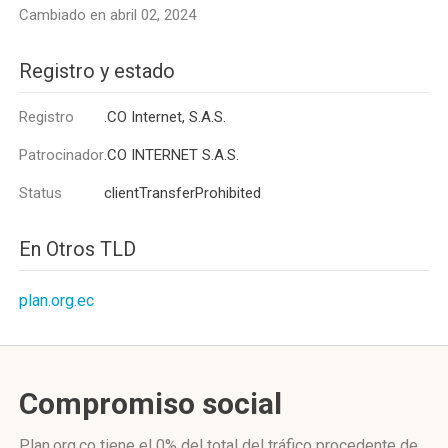
Cambiado en abril 02, 2024
Registro y estado
Registro
.CO Internet, S.A.S.
Patrocinador
.CO INTERNET S.A.S.
Status
clientTransferProhibited
En Otros TLD
plan.org.ec
Compromiso social
Plan.org.co
tiene el 0%
del total del tráfico procedente de