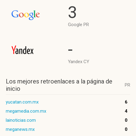
3
Google PR
-
Yandex CY
Los mejores retroenlaces a la página de
PR
inicio
yucatan.com.mx
6
megamedia.com.mx
4
lainoticias.com
0
meganews.mx
0