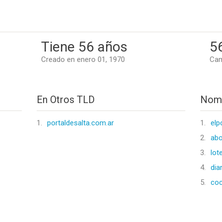
Tiene 56 años
5
Creado en enero 01, 1970
Cam
En Otros TLD
Nomb
1.
portaldesalta.com.ar
1.
elp
2.
abo
3.
lot
4.
dia
5.
coc