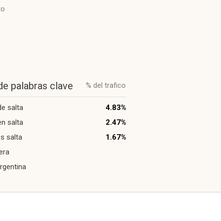
to
de palabras clave
% del trafico
de salta
4.83%
en salta
2.47%
s salta
1.67%
dera
argentina