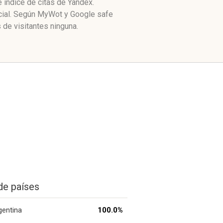
 índice de citas de Yandex.
ocial. Según MyWot y Google safe
 de visitantes ninguna.
de países
gentina
100.0%