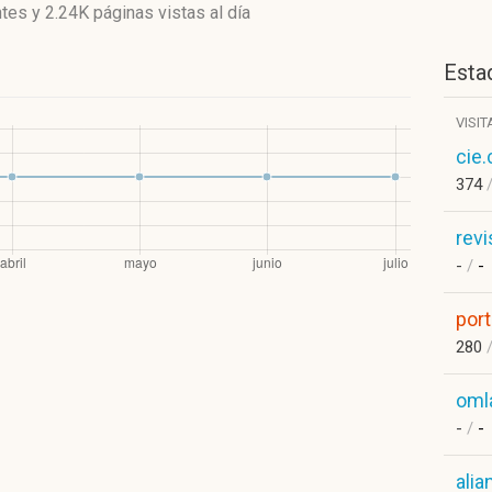
ntes
y
2.24K páginas vistas
al día
Estad
VISIT
cie
374
rev
-
/
-
port
280
oml
-
/
-
ali