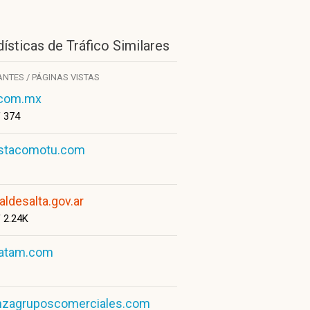
ísticas de Tráfico Similares
ANTES / PÁGINAS VISTAS
.com.mx
/
374
istacomotu.com
aldesalta.gov.ar
/
2.24K
atam.com
anzagruposcomerciales.com