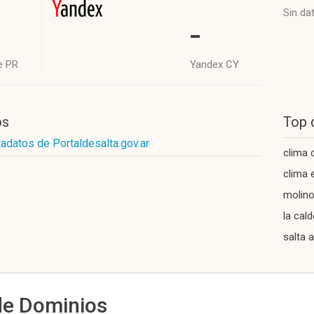
Sin da
-
e PR
Yandex CY
os
Top 
adatos de Portaldesalta.gov.ar
clima 
clima 
molino
la cal
salta 
de Dominios