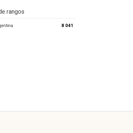
de rangos
gentina
8 041