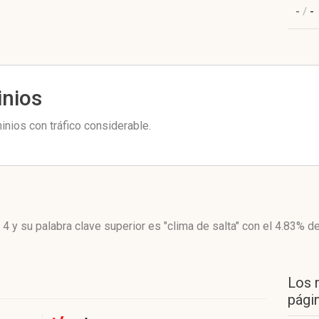
-
/
-
inios
inios con tráfico considerable.
 4
y su palabra clave superior es "clima de salta"
con el 4.83%
de
Los 
págin