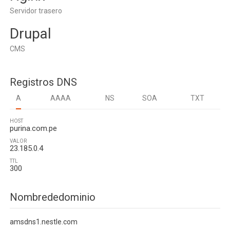
Servidor trasero
Drupal
CMS
Registros DNS
A
AAAA
NS
SOA
TXT
HOST
purina.com.pe
VALOR
23.185.0.4
TTL
300
Nombrededominio
amsdns1.nestle.com