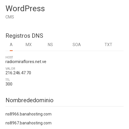
WordPress
CMS
Registros DNS
A
MX
NS
SOA
TXT
HOST
radiomiraflores.net.ve
VALOR
216.246.47.70
TTL
300
Nombrededominio
ns8966.banahosting.com
ns8967.banahosting.com