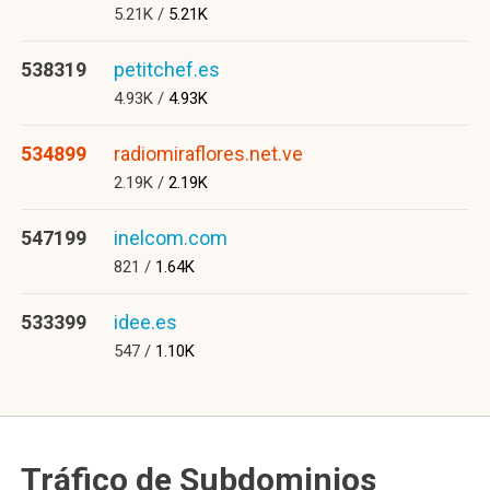
5.21K /
5.21K
538319
petitchef.es
4.93K /
4.93K
534899
radiomiraflores.net.ve
2.19K /
2.19K
547199
inelcom.com
821 /
1.64K
533399
idee.es
547 /
1.10K
Tráfico de Subdominios