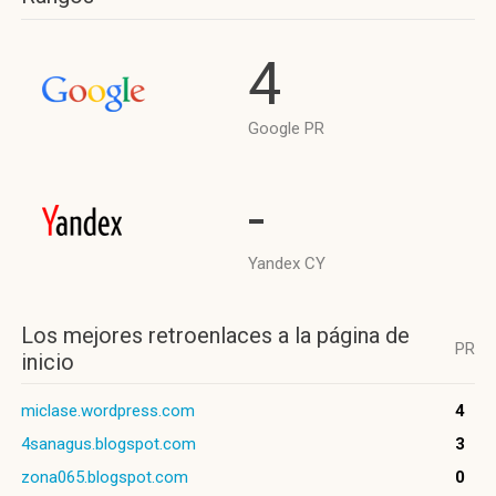
4
Google PR
-
Yandex CY
Los mejores retroenlaces a la página de
PR
inicio
miclase.wordpress.com
4
4sanagus.blogspot.com
3
zona065.blogspot.com
0