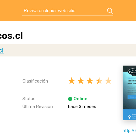
os.cl
cl
Clasificación
Status
Online
Última Revisión
hace 3 meses
http:/