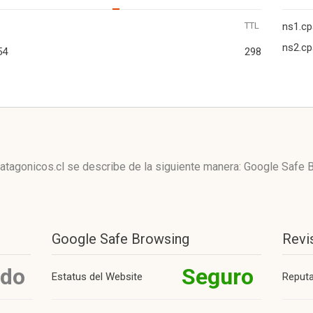
TTL
ns1.cp
ns2.cp
54
298
atagonicos.cl se describe de la siguiente manera: Google Safe 
Google Safe Browsing
Revi
ido
Seguro
Estatus del Website
Reput