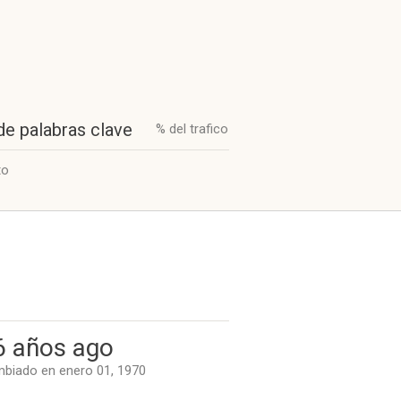
de palabras clave
% del trafico
to
6 años ago
biado en enero 01, 1970