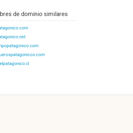
res de dominio similares
atagonico.com
atagonico.net
mpopatagonico.com
uerospatagonicos.com
elpatagonico.cl