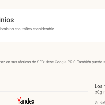
inios
ominios con tráfico considerable.
caz en sus tácticas de SEO: tiene Google PR 0. También puede s
Los 
págin
Sin da