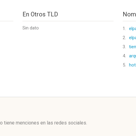
En Otros TLD
Nomb
Sin dato
1.
elp
2.
elp
3.
tie
4.
arq
5.
hot
l
o tiene menciones en las redes sociales.