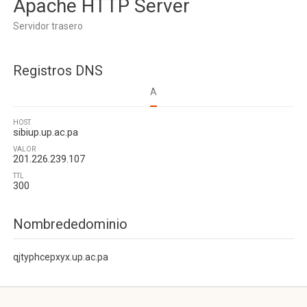
Apache HTTP Server
Servidor trasero
Registros DNS
A
HOST
sibiup.up.ac.pa
VALOR
201.226.239.107
TTL
300
Nombrededominio
qjtyphcepxyx.up.ac.pa