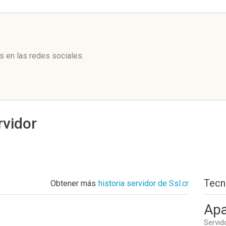
l
s en las redes sociales.
rvidor
Tecn
Obtener más
historia servidor de Ssl.cr
Apa
Servid