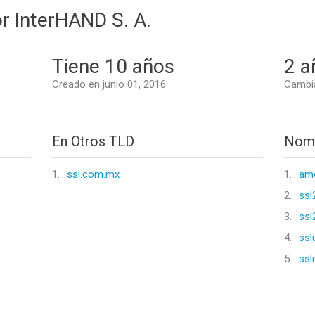
r InterHAND S. A.
Tiene 10 años
2 a
Creado en junio 01, 2016
Cambi
En Otros TLD
Nomb
1.
ssl.com.mx
1.
ame
2.
ssl
3.
ssl
4.
ssl
5.
ssl