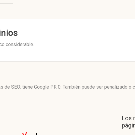
inios
ico considerable.
icas de SEO: tiene Google PR 0. También puede ser penalizado o 
Los 
págin