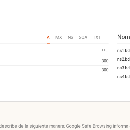
Nom
A
MX
NS
SOA
TXT
TTL
ns1.bd
ns2.bd
300
ns3.bd
300
ns4.bd
 describe de la siguiente manera: Google Safe Browsing informa