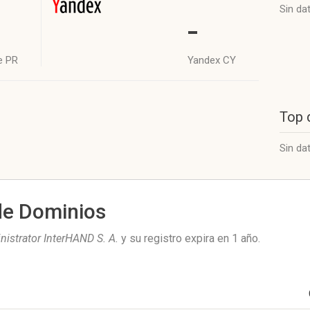
Sin da
-
e PR
Yandex CY
Top 
Sin da
de Dominios
istrator InterHAND S. A.
y su registro expira en
1 año
.