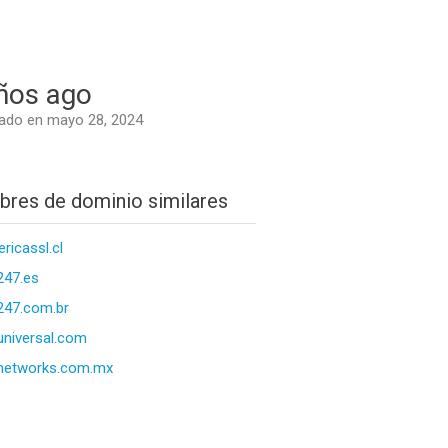
ños ago
ado en mayo 28, 2024
res de dominio similares
ricassl.cl
247.es
247.com.br
universal.com
networks.com.mx