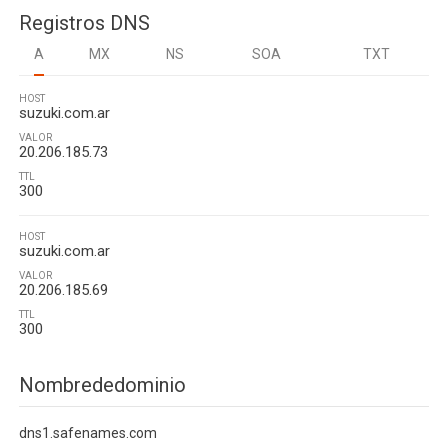
Registros DNS
A
MX
NS
SOA
TXT
HOST
suzuki.com.ar
VALOR
20.206.185.73
TTL
300
HOST
suzuki.com.ar
VALOR
20.206.185.69
TTL
300
Nombrededominio
dns1.safenames.com