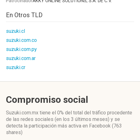
Patrocinador
AKKY ONLINE SOLUTIONS, S.A. DE C.V.
En Otros TLD
suzuki.cl
suzuki.com.co
suzuki.com.py
suzuki.com.ar
suzuki.cr
Compromiso social
Suzuki.com.mx
tiene el 0%
del total del tráfico procedente
de las redes sociales
(en los 3 últimos meses)
y se
detecta la participación más activa
en Facebook (763
shares)