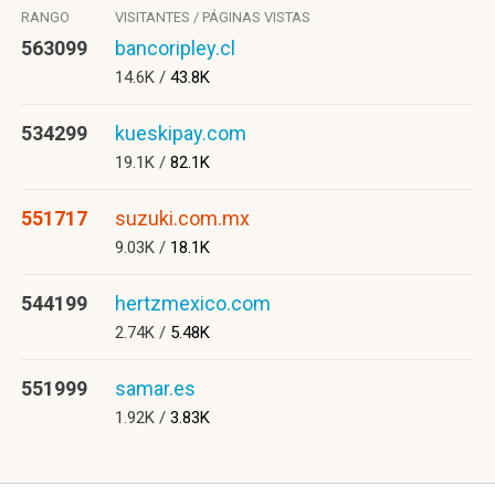
RANGO
VISITANTES / PÁGINAS VISTAS
563099
bancoripley.cl
14.6K /
43.8K
534299
kueskipay.com
19.1K /
82.1K
551717
suzuki.com.mx
9.03K /
18.1K
544199
hertzmexico.com
2.74K /
5.48K
551999
samar.es
1.92K /
3.83K