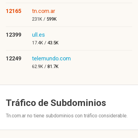
12165
tn.com.ar
231K /
599K
12399
ull.es
17.4K /
43.5K
12249
telemundo.com
62.9K /
81.7K
Tráfico de Subdominios
Tn.com.ar no tiene subdominios con tráfico considerable.