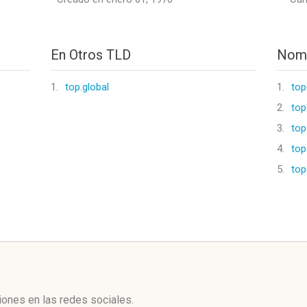
En Otros TLD
Nomb
1.
top.global
1.
to
2.
top
3.
top
4.
top
5.
top
l
iones en las redes sociales.