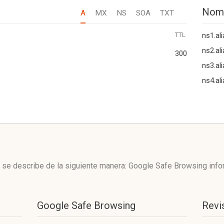
Nom
A
MX
NS
SOA
TXT
TTL
ns1.al
ns2.al
300
ns3.al
ns4.al
r se describe de la siguiente manera: Google Safe Browsing inf
Google Safe Browsing
Revi