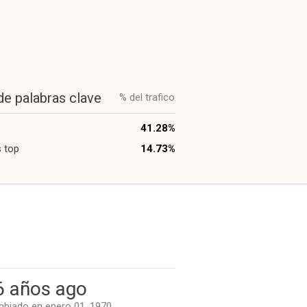
de palabras clave
% del trafico
41.28%
 top
14.73%
6 años ago
biado en enero 01, 1970