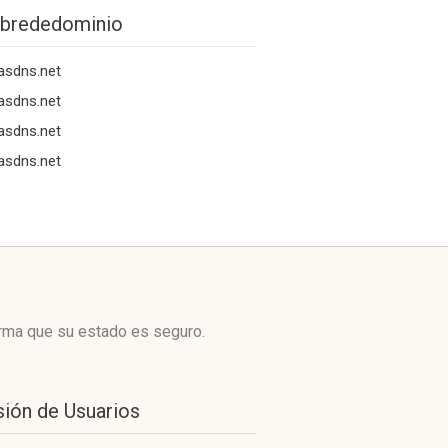
brededominio
iasdns.net
iasdns.net
iasdns.net
iasdns.net
orma que su estado es seguro.
sión de Usuarios