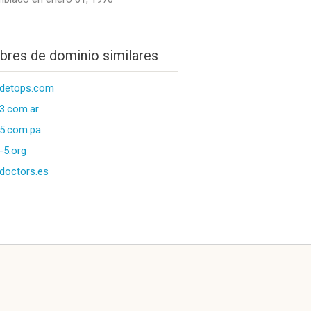
res de dominio similares
pdetops.com
3.com.ar
5.com.pa
-5.org
doctors.es