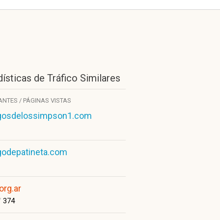
ísticas de Tráfico Similares
TANTES / PÁGINAS VISTAS
gosdelossimpson1.com
godepatineta.com
org.ar
/
374