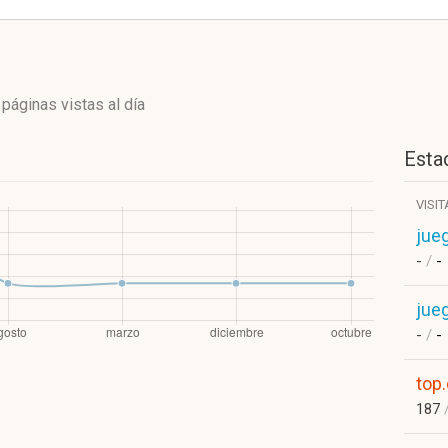
 páginas vistas
al día
Estad
VISI
jue
-
/
-
jue
-
/
-
top.
187