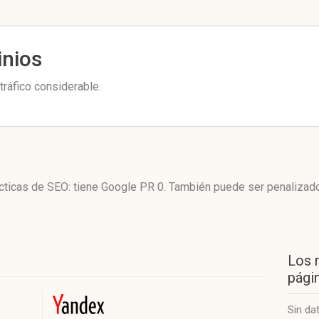
inios
tráfico considerable.
tácticas de SEO: tiene Google PR 0. También puede ser penalizad
Los 
págin
Sin da