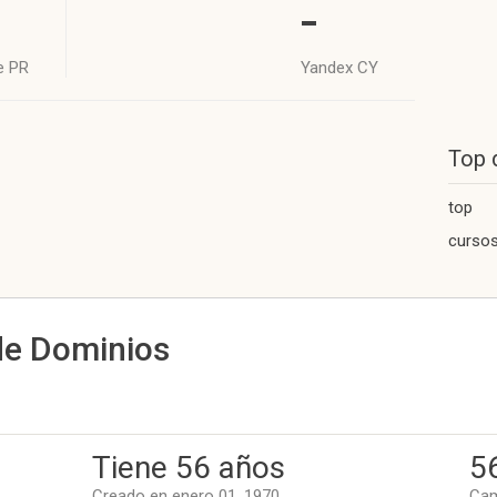
-
e PR
Yandex CY
Top 
top
cursos
de Dominios
Tiene 56 años
5
Creado en enero 01, 1970
Cam