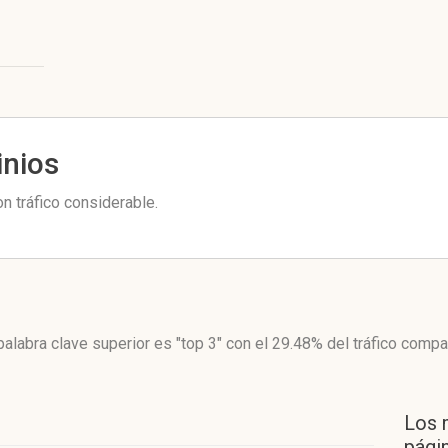
inios
n tráfico considerable.
palabra clave superior es "top 3"
con el 29.48%
del tráfico compa
Los 
págin