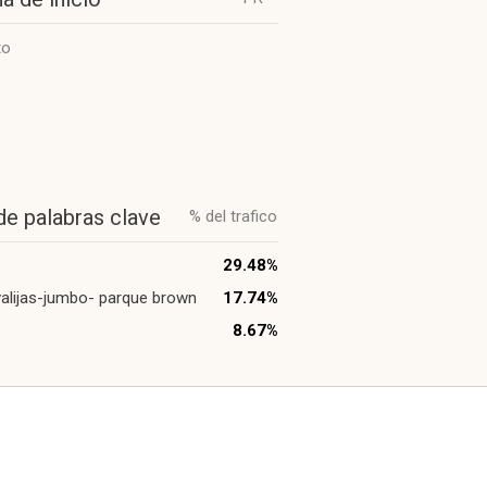
to
de palabras clave
% del trafico
29.48%
valijas-jumbo- parque brown
17.74%
8.67%