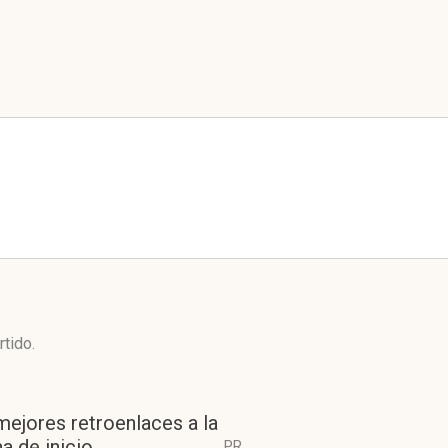
rtido.
mejores retroenlaces a la
a de inicio
PR