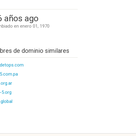
6 años ago
biado en enero 01, 1970
res de dominio similares
pdetops.com
5.com.pa
.org.ar
-5.org
.global