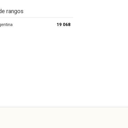
de rangos
gentina
19 068