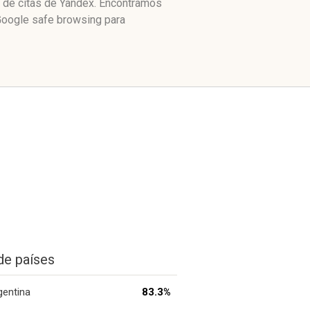
e de citas de Yandex. Encontramos
Google safe browsing para
de países
gentina
83.3%