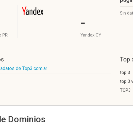
Sin da
-
e PR
Yandex CY
os
Top 
tadatos de Top3.com.ar
top 3
top 3 
TOP3
de Dominios