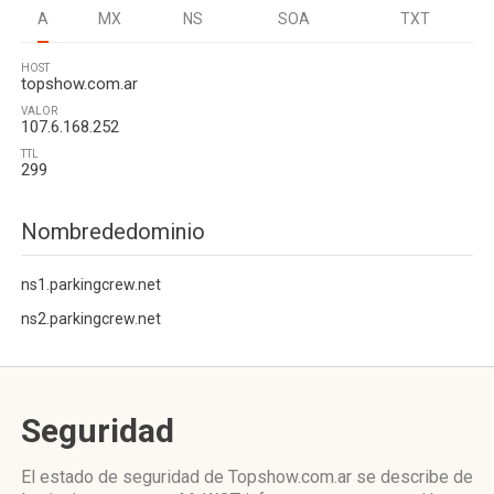
A
MX
NS
SOA
TXT
HOST
topshow.com.ar
VALOR
107.6.168.252
TTL
299
Nombrededominio
ns1.parkingcrew.net
ns2.parkingcrew.net
Seguridad
El estado de seguridad de Topshow.com.ar se describe de