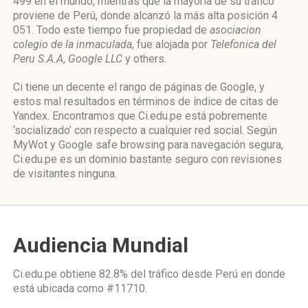
499 en el mundo, mientras que la mayoría de su tráfico
proviene de Perú, donde alcanzó la más alta posición 4
051. Todo este tiempo fue propiedad de
asociacion
colegio de la inmaculada
, fue alojada por
Telefonica del
Peru S.A.A
,
Google LLC
y others.
Ci tiene un decente el rango de páginas de Google, y
estos mal resultados en términos de índice de citas de
Yandex. Encontramos que Ci.edu.pe está pobremente
‘socializado’ con respecto a cualquier red social. Según
MyWot y Google safe browsing para navegación segura,
Ci.edu.pe es un dominio bastante seguro con revisiones
de visitantes ninguna.
Audiencia Mundial
Ci.edu.pe obtiene 82.8% del tráfico desde
Perú
en donde
está ubicada como
#11710.