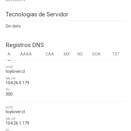
Tecnologias de Servidor
Sin dato
Registros DNS
A
AAAA
CAA
MX
NS
SOA
TXT
HOST
toylover.cl
VALOR
104.26.0.179
TTL
300
HOST
toylover.cl
VALOR
104.26.1.179
TTL