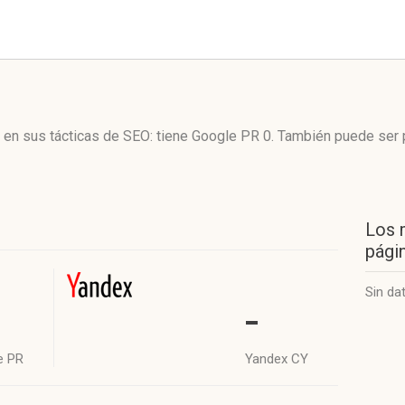
z en sus tácticas de SEO: tiene Google PR 0. También puede ser
Los 
págin
Sin da
-
e PR
Yandex CY