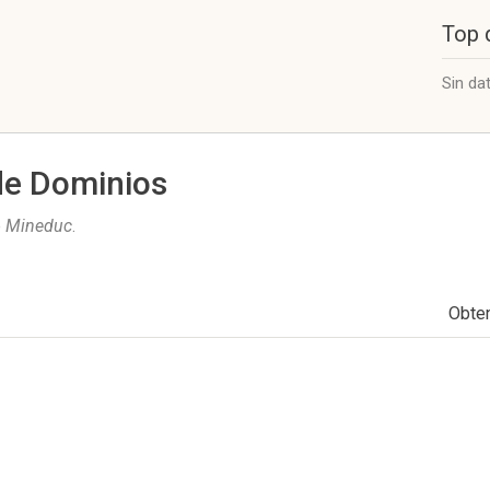
Top 
Sin da
de Dominios
e
Mineduc
.
Obte