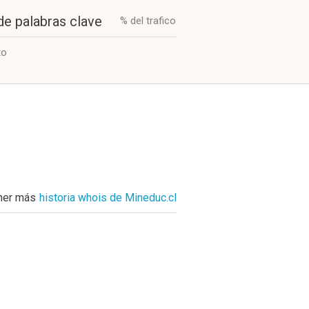
de palabras clave
% del trafico
to
ner más
historia whois de Mineduc.cl