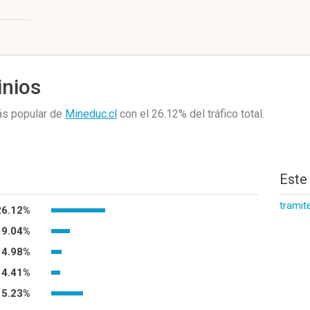
inios
ás popular de
Mineduc.cl
con el 26.12%
del tráfico total.
Este
tramit
26.12%
9.04%
4.98%
4.41%
15.23%