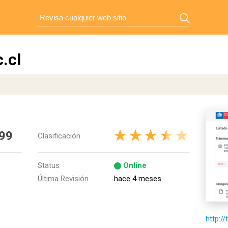
.cl
99
Clasificación
Status
Online
Última Revisión
hace 4 meses
http:/