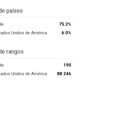
de países
ile
75.2%
tados Unidos de América
6.0%
de rangos
ile
190
tados Unidos de América
88 246