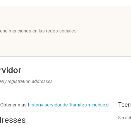
l
iene menciones en las redes sociales.
rvidor
arly registration addresses
.
Tecn
Obtener más
historia servidor de Tramites.mineduc.cl
ddresses
Sin da