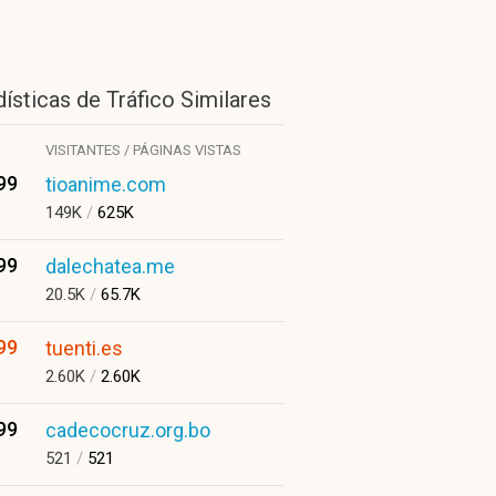
ísticas de Tráfico Similares
VISITANTES / PÁGINAS VISTAS
99
tioanime.com
149K
/
625K
99
dalechatea.me
20.5K
/
65.7K
99
tuenti.es
2.60K
/
2.60K
99
cadecocruz.org.bo
521
/
521