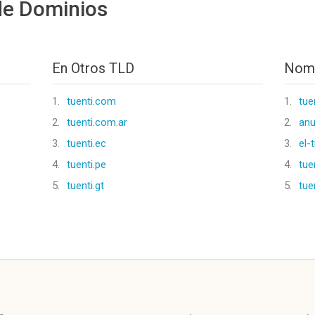
de Dominios
En Otros TLD
Nomb
1.
tuenti.com
1.
tue
2.
tuenti.com.ar
2.
anu
3.
tuenti.ec
3.
el-
4.
tuenti.pe
4.
tue
5.
tuenti.gt
5.
tue
l