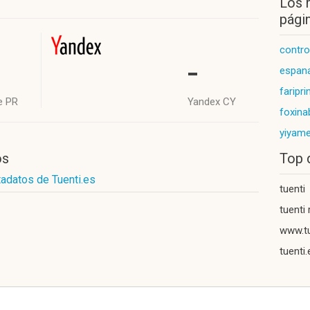
Los 
págin
contro
-
espan
faripri
e PR
Yandex CY
foxin
yiyam
os
Top 
adatos de Tuenti.es
tuenti
tuenti 
www.tu
tuenti.