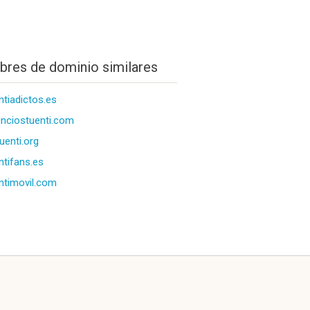
res de dominio similares
ntiadictos.es
nciostuenti.com
tuenti.org
ntifans.es
ntimovil.com