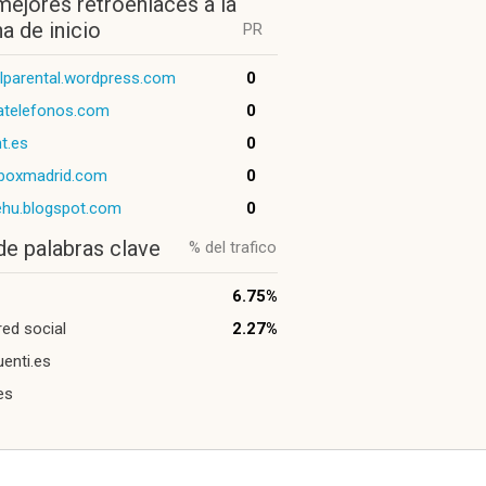
mejores retroenlaces a la
a de inicio
PR
lparental.wordpress.com
0
atelefonos.com
0
nt.es
0
aboxmadrid.com
0
ehu.blogspot.com
0
de palabras clave
% del trafico
6.75%
red social
2.27%
enti.es
es