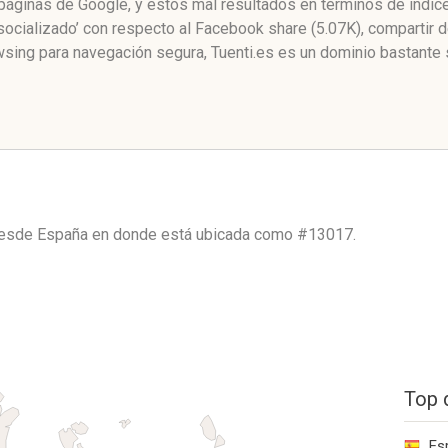
 páginas de Google, y estos mal resultados en términos de índic
ocializado’ con respecto al Facebook share (5.07K), compartir
wsing para navegación segura, Tuenti.es es un dominio bastante 
 desde
España
en donde está ubicada como
#13017.
Top 
Es