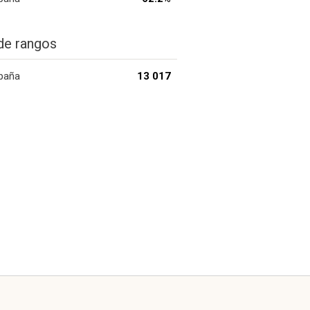
de rangos
paña
13 017