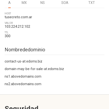
A
MX
NS
SOA
TXT
HOST
tusecreto.com.ar
VALOR
103.224.212.102
TTL
300
Nombrededominio
contact-us-at.edoms.biz
domain-may-be-for-sale-at.edoms.biz
ns1.abovedomains.com
ns2.abovedomains.com
Seguridad