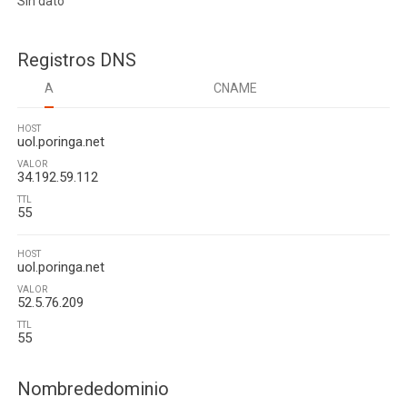
Sin dato
Registros DNS
A
CNAME
HOST
uol.poringa.net
VALOR
34.192.59.112
TTL
55
HOST
uol.poringa.net
VALOR
52.5.76.209
TTL
55
Nombrededominio