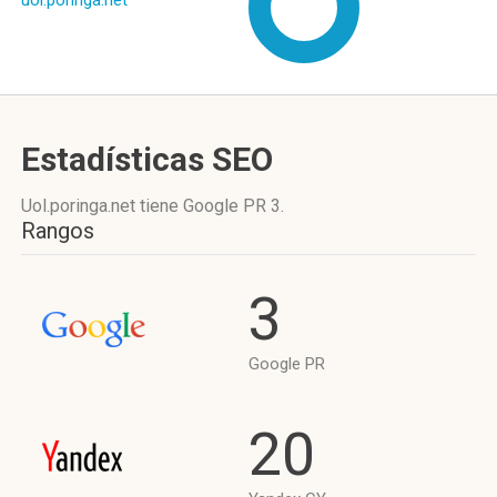
uol.poringa.net
Estadísticas SEO
Uol.poringa.net tiene
Google PR 3
.
Rangos
3
Google PR
20