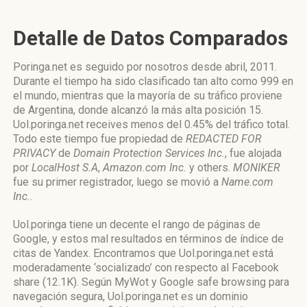
Detalle de Datos Comparados
Poringa.net es seguido por nosotros desde abril, 2011.
Durante el tiempo ha sido clasificado tan alto como 999 en
el mundo, mientras que la mayoría de su tráfico proviene
de Argentina, donde alcanzó la más alta posición 15.
Uol.poringa.net receives menos del 0.45% del tráfico total.
Todo este tiempo fue propiedad de
REDACTED FOR
PRIVACY
de
Domain Protection Services Inc.
, fue alojada
por
LocalHost S.A
,
Amazon.com Inc.
y others.
MONIKER
fue su primer registrador, luego se movió a
Name.com
Inc.
.
Uol.poringa tiene un decente el rango de páginas de
Google, y estos mal resultados en términos de índice de
citas de Yandex. Encontramos que Uol.poringa.net está
moderadamente ‘socializado’ con respecto al Facebook
share (12.1K). Según MyWot y Google safe browsing para
navegación segura, Uol.poringa.net es un dominio