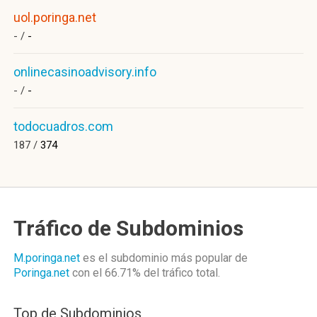
uol.poringa.net
- /
-
onlinecasinoadvisory.info
- /
-
todocuadros.com
187 /
374
Tráfico de Subdominios
M.poringa.net
es el subdominio más popular de
Poringa.net
con el 66.71%
del tráfico total.
Top de Subdominios