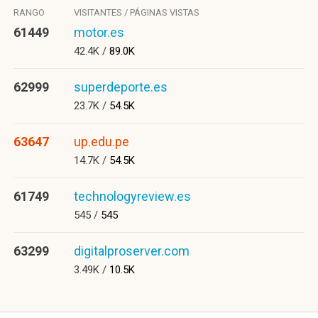
RANGO
VISITANTES / PÁGINAS VISTAS
61449
motor.es
42.4K /
89.0K
62999
superdeporte.es
23.7K /
54.5K
63647
up.edu.pe
14.7K /
54.5K
61749
technologyreview.es
545 /
545
63299
digitalproserver.com
3.49K /
10.5K