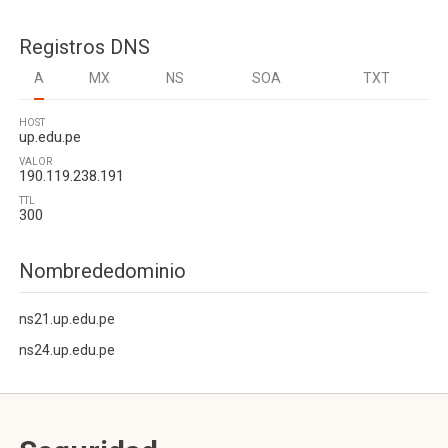
Registros DNS
A
MX
NS
SOA
TXT
HOST
up.edu.pe
VALOR
190.119.238.191
TTL
300
Nombrededominio
ns21.up.edu.pe
ns24.up.edu.pe