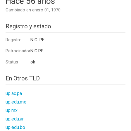
Hace 56 años
Cambiado en enero 01, 1970
Registro y estado
Registro
NIC .PE
Patrocinador
NIC.PE
Status
ok
En Otros TLD
up.ac.pa
up.edu.mx
up.mx
up.edu.ar
up.edu.bo