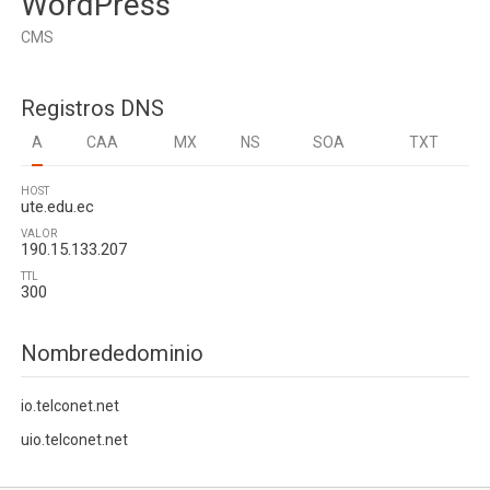
WordPress
CMS
Registros DNS
A
CAA
MX
NS
SOA
TXT
HOST
ute.edu.ec
VALOR
190.15.133.207
TTL
300
Nombrededominio
io.telconet.net
uio.telconet.net