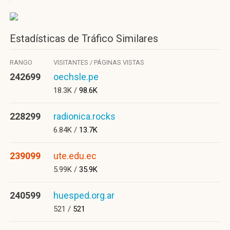
Estadísticas de Tráfico Similares
RANGO
VISITANTES / PÁGINAS VISTAS
242699
oechsle.pe
18.3K /
98.6K
228299
radionica.rocks
6.84K /
13.7K
239099
ute.edu.ec
5.99K /
35.9K
240599
huesped.org.ar
521 /
521