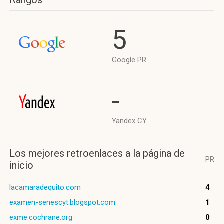
Rangos
5
Google PR
-
Yandex CY
Los mejores retroenlaces a la página de
PR
inicio
lacamaradequito.com
4
examen-senescyt.blogspot.com
1
exme.cochrane.org
0