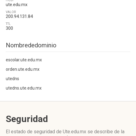
HOST
ute.edu.mx
VALOR
200.94.131.84
TTL
300
Nombrededominio
escolar.ute.edu.mx
orden.ute.edu.mx
utedns
utedns.ute.edu.mx
Seguridad
El estado de seguridad de Ute.edu.mx se describe de la