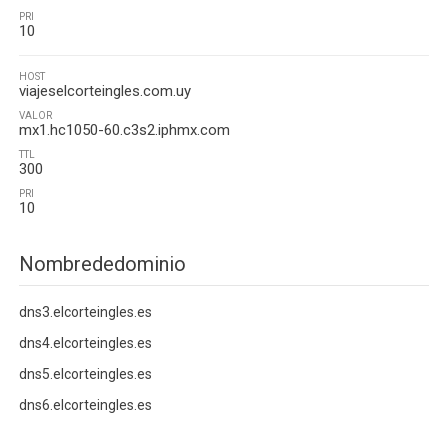
PRI
10
HOST
viajeselcorteingles.com.uy
VALOR
mx1.hc1050-60.c3s2.iphmx.com
TTL
300
PRI
10
Nombrededominio
dns3.elcorteingles.es
dns4.elcorteingles.es
dns5.elcorteingles.es
dns6.elcorteingles.es