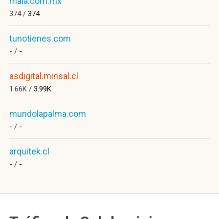
maia.com.mx
374 /
374
tunotienes.com
- /
-
asdigital.minsal.cl
1.66K /
3.99K
mundolapalma.com
- /
-
arquitek.cl
- /
-