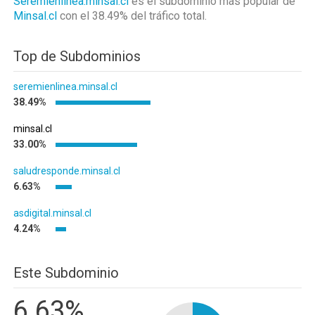
Seremienlinea.minsal.cl
es el subdominio más popular de
Minsal.cl
con el 38.49%
del tráfico total.
Top de Subdominios
seremienlinea.minsal.cl
38.49%
minsal.cl
33.00%
saludresponde.minsal.cl
6.63%
asdigital.minsal.cl
4.24%
Este Subdominio
6.63%