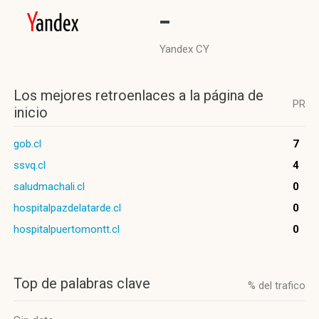
-
Yandex CY
Los mejores retroenlaces a la página de
PR
inicio
gob.cl
7
ssvq.cl
4
saludmachali.cl
0
hospitalpazdelatarde.cl
0
hospitalpuertomontt.cl
0
Top de palabras clave
% del trafico