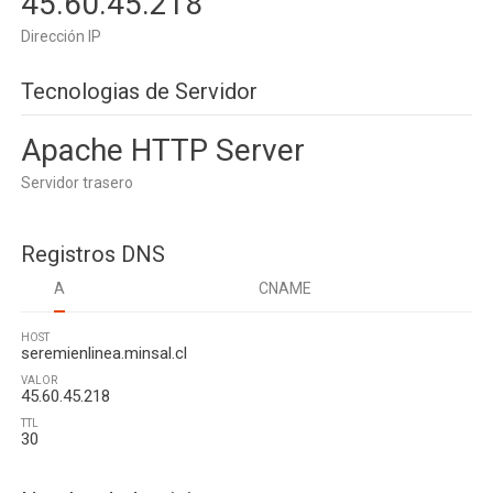
45.60.45.218
Dirección IP
Tecnologias de Servidor
Apache HTTP Server
Servidor trasero
Registros DNS
A
CNAME
HOST
seremienlinea.minsal.cl
VALOR
45.60.45.218
TTL
30