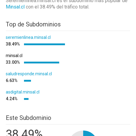
Seremienlinea.minsal.cl es el subdominio más popular de
Minsal.cl
con el 38.49%
del tráfico total.
Top de Subdominios
seremienlinea.minsal.cl
38.49%
minsal.cl
33.00%
saludresponde.minsal.cl
6.63%
asdigital.minsal.cl
4.24%
Este Subdominio
38.49%