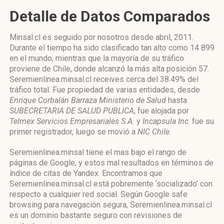
Detalle de Datos Comparados
Minsal.cl es seguido por nosotros desde abril, 2011.
Durante el tiempo ha sido clasificado tan alto como 14 899
en el mundo, mientras que la mayoría de su tráfico
proviene de Chile, donde alcanzó la más alta posición 57.
Seremienlinea.minsal.cl receives cerca del 38.49% del
tráfico total. Fue propiedad de varias entidades, desde
Enrique Corbalán Barraza Ministerio de Salud
hasta
SUBECRETARIA DE SALUD PUBLICA
, fue alojada por
Telmex Servicios Empresariales S.A.
y
Incapsula Inc
. fue su
primer registrador, luego se movió a
NIC Chile
.
Seremienlinea.minsal tiene el mas bajo el rango de
páginas de Google, y estos mal resultados en términos de
índice de citas de Yandex. Encontramos que
Seremienlinea.minsal.cl está pobremente ‘socializado’ con
respecto a cualquier red social. Según Google safe
browsing para navegación segura, Seremienlinea.minsal.cl
es un dominio bastante seguro con revisiones de