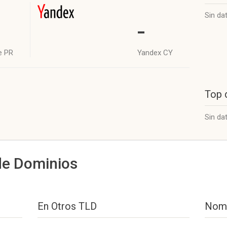
Sin da
-
e PR
Yandex CY
Top 
Sin da
de Dominios
En Otros TLD
Nomb