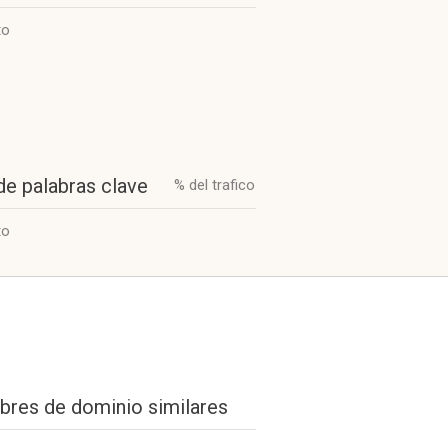
to
de palabras clave
% del trafico
to
res de dominio similares