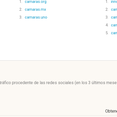
1.
camaras.org
1.
inn
2.
camaras.mx
2.
cam
3.
camaras.uno
3.
cam
4.
cam
5.
cam
l
 tráfico procedente de las redes sociales
(en los 3 últimos mese
Obten