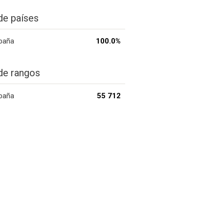
de países
paña
100.0%
de rangos
paña
55 712