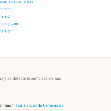
ocamaras.camara.es
ara.es
ara.cl
ara.gov.co
ara.cr
s)
y se detecta la participación más
er más
historia social de Camaras.es