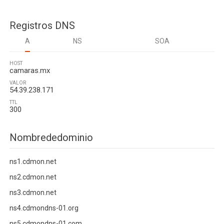
Registros DNS
A
NS
SOA
HOST
camaras.mx
VALOR
54.39.238.171
TTL
300
Nombrededominio
ns1.cdmon.net
ns2.cdmon.net
ns3.cdmon.net
ns4.cdmondns-01.org
ns5.cdmondns-01.com