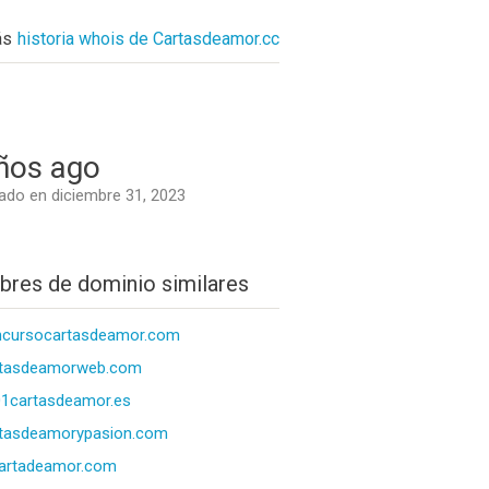
ás
historia whois de Cartasdeamor.cc
ños ago
do en diciembre 31, 2023
res de dominio similares
ncursocartasdeamor.com
rtasdeamorweb.com
1cartasdeamor.es
rtasdeamorypasion.com
artadeamor.com