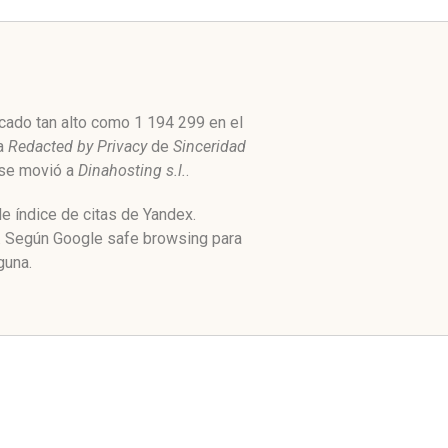
cado tan alto como 1 194 299 en el
a
Redacted by Privacy
de
Sinceridad
 se movió a
Dinahosting s.l.
.
e índice de citas de Yandex.
l. Según Google safe browsing para
guna.