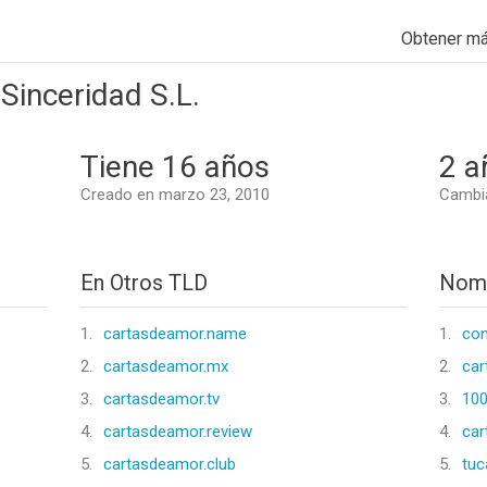
Obtener m
Sinceridad S.L.
Tiene 16 años
2 a
Creado en marzo 23, 2010
Cambia
En Otros TLD
Nomb
1.
cartasdeamor.name
1.
co
2.
cartasdeamor.mx
2.
ca
3.
cartasdeamor.tv
3.
100
4.
cartasdeamor.review
4.
ca
5.
cartasdeamor.club
5.
tuc