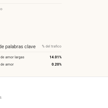
to
de palabras clave
% del trafico
 de amor largas
14.01%
 de amor
0.20%
s
.