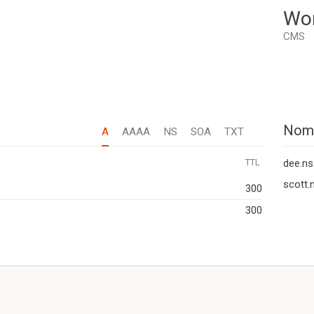
Wo
CMS
Nom
A
AAAA
NS
SOA
TXT
TTL
dee.ns
scott.
300
300