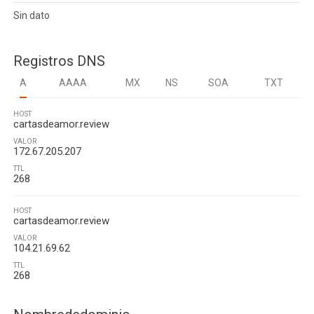
Sin dato
Registros DNS
A
AAAA
MX
NS
SOA
TXT
HOST
cartasdeamor.review
VALOR
172.67.205.207
TTL
268
HOST
cartasdeamor.review
VALOR
104.21.69.62
TTL
268