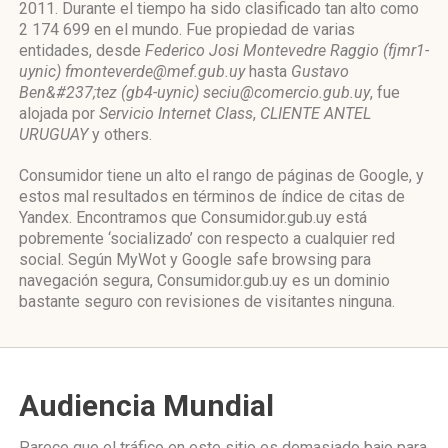
2011. Durante el tiempo ha sido clasificado tan alto como
2 174 699 en el mundo. Fue propiedad de varias
entidades, desde
Federico Josi Montevedre Raggio (fjmr1-
uynic) fmonteverde@mef.gub.uy
hasta
Gustavo
Ben&#237;tez (gb4-uynic) seciu@comercio.gub.uy
, fue
alojada por
Servicio Internet Class
,
CLIENTE ANTEL
URUGUAY
y others.
Consumidor tiene un alto el rango de páginas de Google, y
estos mal resultados en términos de índice de citas de
Yandex. Encontramos que Consumidor.gub.uy está
pobremente ‘socializado’ con respecto a cualquier red
social. Según MyWot y Google safe browsing para
navegación segura, Consumidor.gub.uy es un dominio
bastante seguro con revisiones de visitantes ninguna.
Audiencia Mundial
Parece que el tráfico en este sitio es demasiado bajo para