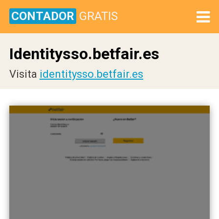
CONTADOR
GRATIS
Identitysso.betfair.es
Visita
identitysso.betfair.es