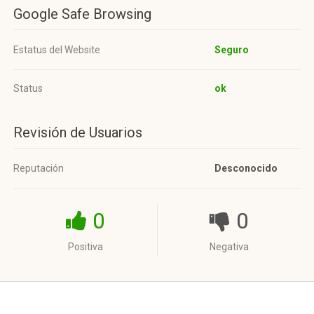
Google Safe Browsing
Estatus del Website
Seguro
Status
ok
Revisión de Usuarios
Reputación
Desconocido
0
0
Positiva
Negativa