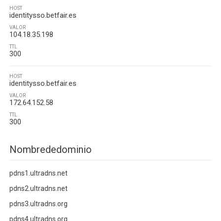
HOST
identitysso.betfair.es
VALOR
104.18.35.198
TTL
300
HOST
identitysso.betfair.es
VALOR
172.64.152.58
TTL
300
Nombrededominio
pdns1.ultradns.net
pdns2.ultradns.net
pdns3.ultradns.org
pdns4.ultradns.org